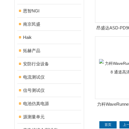
恩智NGI
南京民盛
昂盛达ASD-PD
PD
Haik
拓赫产品
安防行业设备
电流测试仪
信号测试仪
电池仿真电源
力科WaveRunner
道高清
源测量单元
首页
上