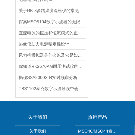
关于RK-8多路温度巡检仪的常见故障有哪些？
探索MSO5104数字示波器的无限应用
直流电源的恒压和恒流模式的正确使用
热像仪助力电源稳定性设计
风力机模拟器是什么以及它是如何工作的？
你知道RK2670AM耐压测试仪的使用方法吗
揭秘SSA3000X-R实时频谱分析仪的功能！
TBS1102泰克数字示波器践中会碰到哪些问题
关于我们
热销产品
关于我们
MSO46/MSO44泰克Tektron