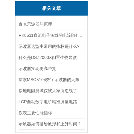
相关文章
泰克示波器的原理
RK8511直流电子负载的电流随什么的变化而变化
示波器选型中常用的指标是什么?
什么是DSZ2000X倒置生物显微镜的焦深和视场直径
示波器实现更高带宽
探索MSO5104数字示波器的无限应用
接地电阻测试仪被大家所忽视了什么问题呢？
LCR自动数字电桥精准测量电路元件的利器
仪表主要性能指标
示波器如何描绘波形和上升时间？