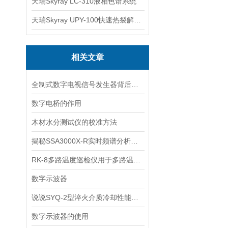
天瑞Skyray LC-310液相色谱系统
天瑞Skyray UPY-100快速热裂解RoHS检测仪
相关文章
全制式数字电视信号发生器背后的奥秘
数字电桥的作用
木材水分测试仪的校准方法
揭秘SSA3000X-R实时频谱分析仪的功能！
RK-8多路温度巡检仪用于多路温度测量和控制
数字示波器
说说SYQ-2型淬火介质冷却性能测试原理及注意事项
数字示波器的使用