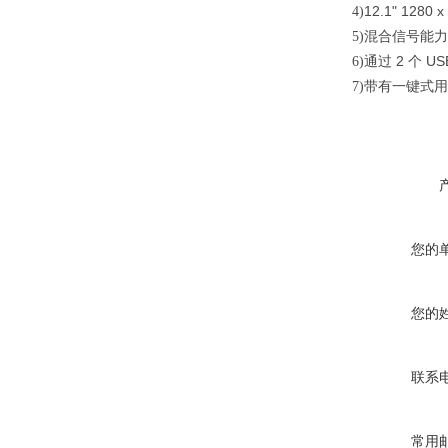
12.1
"
1280 x
4)
混合信号能力
5)
通过
2
个
USB
6)
带有一键
式用
7)
您的
您的
联系
常用