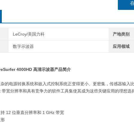
LeCroy/美国力科
产地类别
数字示波器
应用领域
eSurfer
4000HD
高清示波器
产品简介
复杂的电源转换系统和嵌入式控制系统正变得更小、更密集，传感器输入
z
带宽分辨率和具有竞争力的软件工具集使其成为这些关键应用的理想选
支持
12
位垂直分辨率和
1 GHz
带宽
波形