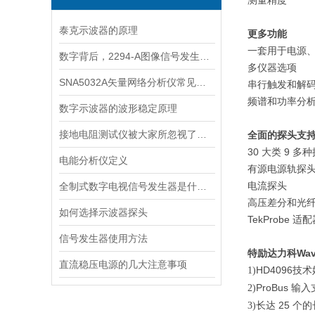
测量精度
泰克示波器的原理
更多功能
一
套用于电源
数字背后，2294-A图像信号发生器的奥秘探索
多仪器选项
SNA5032A矢量网络分析仪常见哪些故障
串行触发和解
频谱和功率分
数字示波器的波形稳定原理
接地电阻测试仪被大家所忽视了什么问题呢？
全面的探头支
30
大类
9
多种
电能分析仪定义
有源电源
轨
探
电流探头
全制式数字电视信号发生器是什么？日常维护
高压差分和光
如何选择示波器探头
TekProbe
适配
信号发生器使用方法
特
励达力科
Wav
直流稳压电源的几大注意事项
HD4096
技术
1)
ProBus
输入
2)
长达
25
个
的
3)