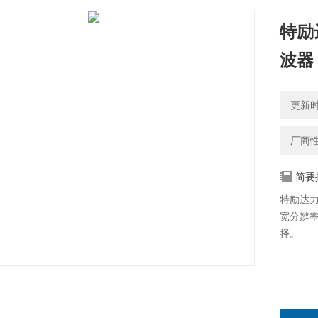
特励达
波器
更新时间
厂商
简要
特励达力科
宽分辨
择。