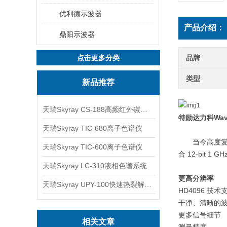
优利德示波器
产品介绍：
鼎阳示波器
点击更多分类
品牌
类型
新品推荐
天瑞Skyray CS-188高频红外碳硫分析仪
特
励达力科
Wav
天瑞Skyray TIC-680离子色谱仪
当今高度
天瑞Skyray TIC-600离子色谱仪
合
12-bit 1 GH
天瑞Skyray LC-310液相色谱系统
更高分辨率
天瑞Skyray UPY-100快速热裂解RoHS检测仪
HD4096
技术
干净、清晰的
更多信号细节
相关文章