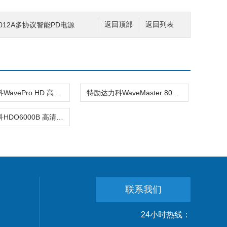
9012A多协议智能PD电源
返回顶部
返回列表
特励达力科WavePro HD 高清示波器
特励达力科WaveMaster 8000HD 高带宽示波器
特励达力科HDO6000B 高清示波器
联系我们
24小时热线：