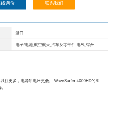
在线询价
联系我们
进口
电子/电池,航空航天,汽车及零部件,电气,综合
比以往更多，电源
轨
电压更低。
WaveSurfer
4000HD
的组
择。