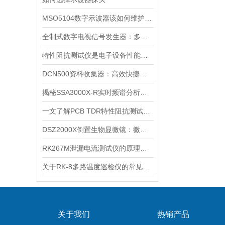
MSO5104数字示波器该如何维护保养呢?
全制式数字电视信号发生器：多制式兼容的核心技术解析
特性阻抗测试仪是电子设备性能测试的重要工具
DCN500资料收集器：高效快捷的信息采集新方式
揭秘SSA3000X-R实时频谱分析仪的功能！
一文了解PCB TDR特性阻抗测试仪适用场景
DSZ2000X倒置生物显微镜：微观世界探秘之旅
RK267M泄漏电流测试仪的原理测量与绝缘电阻基本相同
关于RK-8多路温度巡检仪的常见故障有哪些？
关于我们
热销产品