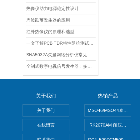
热像仪助力电源稳定性设计
周波跌落发生器的应用
红外热像仪的原理和选型
一文了解PCB TDR特性阻抗测试仪适用场景
SNA5032A矢量网络分析仪常见哪些故障
全制式数字电视信号发生器：多制式兼容的核心技术解析
关于我们
热销产品
关于我们
MSO46/MSO44泰克Tekt
在线留言
RK2670AM 耐压测试仪
联系我们
DCN-500DCN500资料收