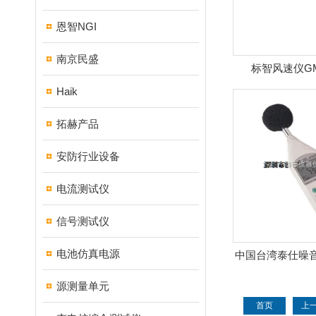
恩智NGI
南京民盛
标智风速仪GM
GM890
Haik
拓赫产品
安防行业设备
电流测试仪
信号测试仪
电池仿真电源
中国台湾泰仕噪音计T
泰仕声
源测量单元
首页
上