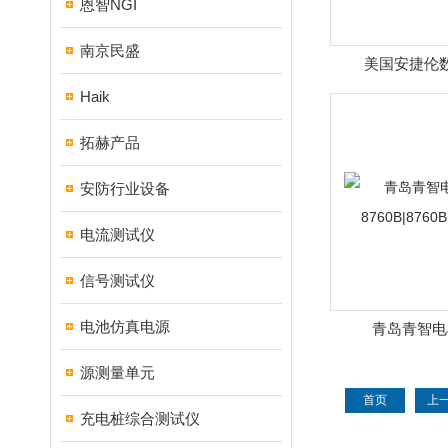
恩智NGI
南京民盛
美国安捷伦
34972A|
Haik
拓赫产品
安防行业设备
电流测试仪
信号测试仪
电池仿真电源
青岛青智电
8760B|87
源测量单元
首页
上
充电桩综合测试仪