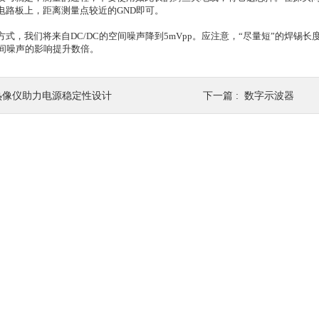
电路板上，距离测量点较近的GND即可。
式，我们将来自DC/DC的空间噪声降到5mVpp。应注意，“尽量短”的焊锡
空间噪声的影响提升数倍。
热像仪助力电源稳定性设计
下一篇 :
数字示波器