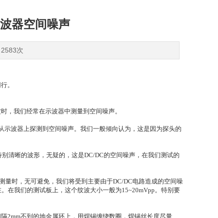
波器空间噪声
2583次
同行。
波时，我们经常在示波器中测量到空间噪声。
以从示波器上探测到空间噪声。我们一般倾向认为，这是因为探头的
特别清晰的波形，无疑的，这是DC/DC的空间噪声，在我们测试的
的测量时，无可避免，我们将受到主要由于DC/DC电路造成的空间噪
在我们的测试板上，这个纹波大小一般为15~20mVpp。特别要
隔2mm不到的地金属环上，用焊锡缠绕数圈，焊锡丝长度尽量