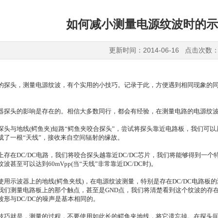
如何减小测量电源纹波时的示
更新时间：2014-06-16 点击次数：
的探头，测量电源纹波，有个实用的小技巧。记录于此，方便遇到相同现象的
器探头的影响是存在的。相信大多数同行，都会有经验，在测量电路的电源纹
探头与地线(鳄鱼夹)短路“鳄鱼夹咬合探头”，尝试将探头靠近电路板，我们可
成了一根“天线”，接收来自空间辐射的缘故。
上存在DC/DC电路，我们将咬合探头越靠近DC/DC芯片，我们将能够得到一个
波甚至可以达到60mVpp(当“天线”非常靠近DC/DC时)。
使用示波器上的地线(鳄鱼夹线)，在电源纹波测量，特别是存在DC/DC电路板
我们测量电路板上的那个触点，甚至是GND点，我们将清楚看到这个纹波的存在。
形与DC/DC的噪声是基本相同的。
技巧就是，测量的过程，不要使用如此长的鳄鱼夹地线，将它遗忘掉。在探头间