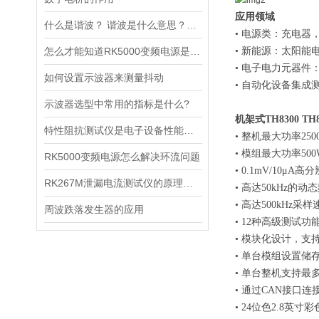
应用领域
什么是谐波？ 谐波是什么意思？谐波的作用?
• 电源类：充电器
怎么才能知道RK5000变频电源是什么故障呢？
• 新能源：太阳
• 电子电力元器件
如何设置示波器来测量抖动
• 自动化设备集成
示波器选型中常用的指标是什么?
机架式TH8300 T
特性阻抗测试仪是电子设备性能测试的重要工具
• 整机最大功率25
• 模组最大功率50
RK5000变频电源怎么解决环流问题
• 0.1mV/10μA高
RK267M泄漏电流测试仪的原理测量与绝缘电阻基本相同
• 高达50kHz的动
• 高达500kHz采样
周波跌落发生器的应用
• 12种高级测试功
• 模块化设计，支
• 单台模
组设置
储存
• 单台整机支持
• 通过CAN接口
• 24位色2.8英