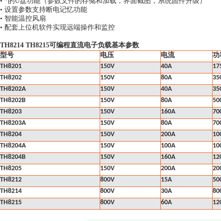
• *的U盘功能（参数文件的存储和加载，界面截图，系统固件升级）
• 设置参数支持断电记忆功能
• 智能温控风扇
• 配套上位机软件实现远端操作和监控
TH8214 TH8215可编程直流电子负载
基本参数
型号
电压
电流
功
TH8201
150V
40A
17
TH8202
150V
80A
35
TH8202A
150V
40A
35
TH8202B
150V
80A
50
TH8203
150V
160A
70
TH8203A
150V
80A
70
TH8204
150V
200A
10
TH8204A
150V
100A
10
TH8204B
150V
160A
12
TH8205
150V
200A
20
TH8212
800V
15A
50
TH8214
800V
30A
80
TH8215
800V
60A
12