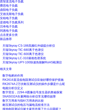
恩智直流电子负载
费思电子负载
鼎阳电子负载
艾德克斯电子负载
安柏电子负载
是德电子负载系列
贝奇电子负载
同惠电子负载
点击更多分类
新品推荐
天瑞Skyray CS-188高频红外碳硫分析仪
天瑞Skyray TIC-680离子色谱仪
天瑞Skyray TIC-600离子色谱仪
天瑞Skyray LC-310液相色谱系统
天瑞Skyray UPY-100快速热裂解RoHS检测仪
相关文章
数字电桥的作用
RK2616直流低电阻测试仪应做好哪些保护措施
RK2674A 2万伏耐压测试仪的操作步骤是什么呢
电能分析仪定义
数字背后，2294-A图像信号发生器的奥秘探索
SNA5032A矢量网络分析仪常见哪些故障
数字万用表与指针万用表的比较
耐压测试仪的电压与漏电流校准方法
接地电阻测试仪被大家所忽视了什么问题呢？