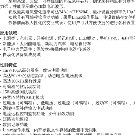
采用高速、安全、可靠性强的16位采样芯片，确保采样精度和分辨率
力强，并能显示瞬态加载电流波形。
负载最高电流变化速率可达24A/μs(TH8204)，最小设置分辨率为1
负载具有可编程
软启动
功能，采用Linux操作系统，使设置储存文
仪器前面板人性化的交互式设计使用户可以方便快捷的进行各种设置
应用领域
• 电源类：充电器，开关电源，通讯电源，LED驱动，手机电池，充电宝
• 新能源：太阳能电池，新动力汽车，电动自行车
• 电子电力元器件：保险丝/接插件/继电器/传感器
• 自动化设备集成测试
性能特点
• 1mV/10μA高分辨率，纹波测量功能
• 高达50kHz的动态频率，动态电流/电压测试
• 高达100kHz采样速度
• 可编程的
软启动
功能
• 15种高级测试功能
• 任意IV特性(ARB)模式
• 过电压（可编程）、低电压、过电流（可编程）、过功率（可编程）、
• 远端电压补偿输入测试功能
• 电流远程控制监视功能，外部触发功能
• 短路功能模拟
• 数据记录功能
• Linux操作系统，内部参数文件存储的数量不受限制