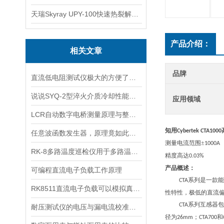
天瑞Skyray UPY-100快速热裂解RoHS检测仪
产品介绍：
相关文章
品牌
直流低电阻测试仪极大的方便了工作人员的使用
说说SYQ-2型淬火介质冷却性能测试原理及注意事项
应用领域
LCR自动数字电桥测量原理与整机结构详解
知用
Cybertek CTA1000
任意波函数发生器，原理竟如此简单？
测量电流范围±
1000A
RK-8多路温度巡检仪用于多路温度测量和控制
精度高达
0.03%
产品概述：
可编程直流电子负载工作原理
系列是一款能
CTA
RK8511直流电子负载可以模拟真实环境中的负载
性特性，极低的直流
系列互感器包
CTA
耐压测试仪的电压与漏电流校准方法
径为
；
和
26mm
CTA700