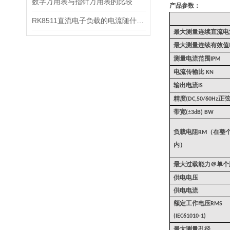
数字万用表与指针万用表的比较
产品参数：
RK8511直流电子负载的电流随什么的变化而变化
最大测量连续直流电
最大测量连续有效值
测量电流范围
IPM
电流传输比
KN
输出电流
IS
精度
正
(DC,50/60Hz
带宽
(±3dB) BW
负载电阻
（在整
RM
内）
最大过载能力＠单个
供电电压
供电电流
额定工作电压
RMS
(IEC61010-1)
最大测量孔径