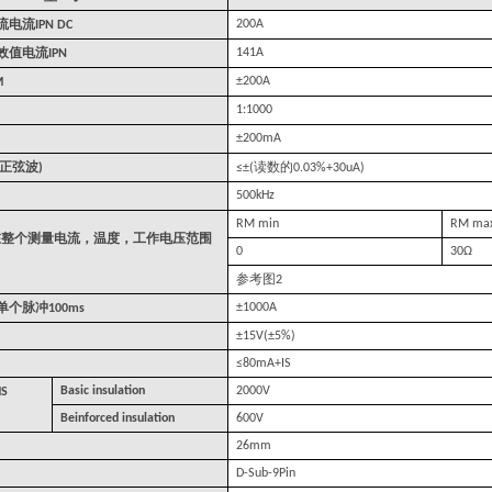
流电流
200A
IPN DC
效值电流
141A
IPN
±200A
M
1:1000
±200mA
正弦波
读数的
)
≤±(
0.03%+30uA)
500kHz
RM min
RM ma
在整个测量电流，温度，工作电压范围
0
30Ω
参考图
2
单个脉冲
±1000A
100ms
±15V(±5%)
≤80mA+IS
Basic insulation
2000V
S
Beinforced insulation
600V
26mm
D-Sub-9Pin