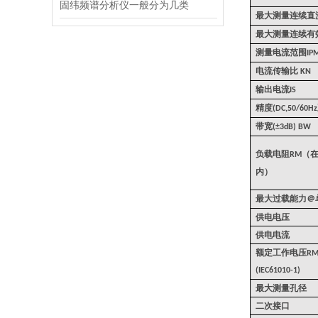
固纬频谱分析仪一般分为几类
最大测量连续直
最大测量连续有
测量电流范围
IP
电流传输比
KN
输出电流
IS
精度
(DC,50/60Hz
带宽
(±3dB) BW
负载电阻
（
RM
内）
最大过载能力＠
供电电压
供电电流
额定工作电压
RM
(IEC61010-1)
最大测量孔径
二次接口