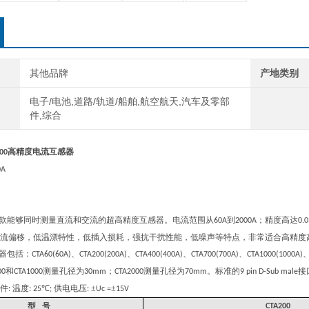
其他品牌
产地类别
电子/电池,道路/轨道/船舶,航空航天,汽车及零部
件,综合
高精度电流互感器
00
0A
款能够同时测量直流和交流的超高精度互感器。电流范围从
到
；精度高达
60A
2000A
0.
流偏移，低温漂特性，低插入损耗，强抗干扰性能，低噪声等特点，非常适合高精度
器包括：
、
、
、
、
CTA60(60A)
CTA200(200A)
CTA400(400A)
CTA700(700A)
CTA1000(1000A)
和
测量孔径为
；
测量孔径为
。标准的
接
00
CTA1000
30mm
CTA2000
70mm
9 pin D-Sub male
件
温度
℃
供电电压
±
±
:
: 25
;
:
Uc =
15V
型
号
CTA200