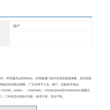
国产
；带宽最高达到
。利用磁通门技术实现高精度测量，良好的线
03%
800kHz
高稳定性的电流测量，广泛应用于工业，医疗，实验室等场合。
、
（
）。
、
和
测量孔
CTA2000
2000A
CTA60(60A)
CTA200(200A)
CTA400(400A)
口；工作状态
指示功能；使用方便，安全可靠。
LED