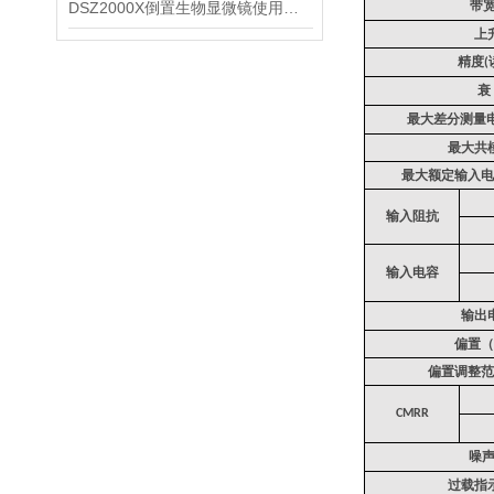
带
DSZ2000X倒置生物显微镜使用细节了解一下
上
精度
(
衰
最大差分测量
最大共
最大额定输入电
输入阻抗
输入电容
输出
偏置（
偏置调整范
CMRR
噪
过载指