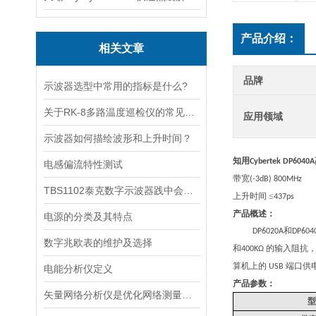
产品介绍：
相关文章
品牌
示波器选型中常用的指标是什么?
关于RK-8多路温度巡检仪的常见故障有哪些？
应用领域
示波器如何描绘波形和上升时间？
知用
Cybertek DP6040A
电感偏流特性测试
带宽
(-3dB) 800MHz
TBS1102泰克数字示波器践中会碰到哪些问题
上升时间 ≤
437ps
产品概述：
电源的分类及其特点
和
DP6020A
DP604
数字兆欧表的维护及选择
和
的输入阻抗
400KΩ
算机上的
端口供
USB
电能分析仪定义
产品参数：
矢量网络分析仪是优化网络测量和分析的工具
型