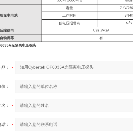
300MHz-500MHz
80dB
容量
7.4V/95
端充电电池
工作时间
小
8
低电压报警点
6.8V
后端供电
USB 5V/2A
自动调零
有
OP6035A光隔离电压探头
产品：
单位：
姓名：
电话：