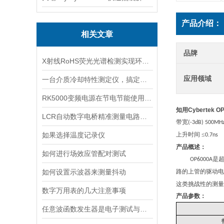
产品介绍：
相关文章
品牌
X射线RoHS荧光光谱检测实现环保与安全的双重保障
应用领域
一台介质冷却特性测定仪，搞定所有淬火介质性能检测
RK5000变频电源在节电节能使用中的误区
知用Cybertek 
LCR自动数字电桥精准测量电路元件的利器
带宽
(-3dB) 500MH
如果选择温度记录仪
上升时间 ≤
0.7ns
产品概述：
如何进行场效应管配对测试
是
OP6000A
如何设置示波器来测量抖动
路的上管的驱动电
这类挑战性的测量
数字万用表的几大注意事项
产品参数：
任意波函数发生器是电子测试与实验中的多面手