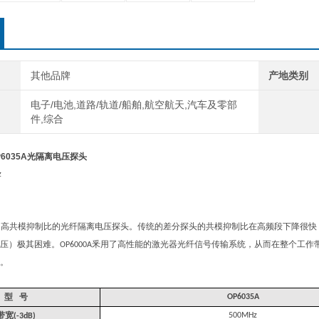
其他品牌
产地类别
电子/电池,道路/轨道/船舶,航空航天,汽车及零部
件,综合
OP6035A光隔离电压探头
z
超高共模抑制比的光纤隔离电压探头。传统的差分探头的共模抑制比在高频段下降很快
压）极其困难。
釆用了高性能的激光器光纤信号传输系统，从而在整个工作
OP6000A
。
型
号
OP6035A
带宽
500MHz
(-3dB)