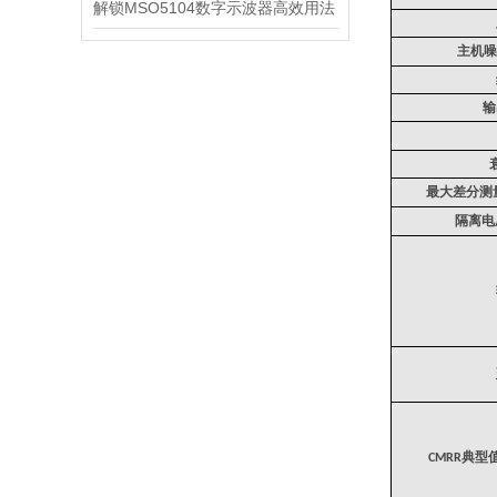
解锁MSO5104数字示波器高效用法
主机噪
输
最大差分测
隔离电
典型
CMRR