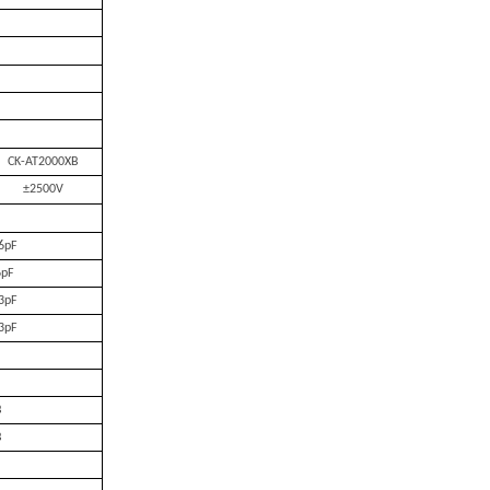
CK-AT2000XB
±2500V
6pF
pF
3pF
3pF
B
B