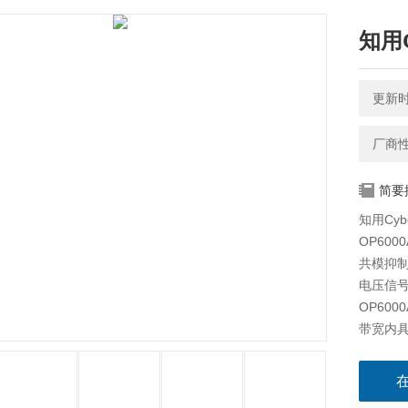
知用C
更新时间
厂商
简要
知用Cyb
OP60
共模抑
电压信
OP60
带宽内
成这类