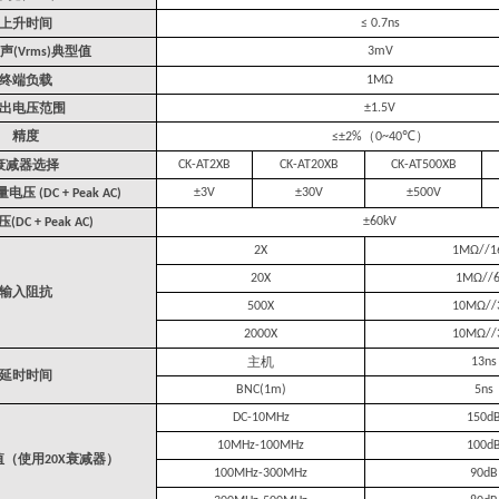
上升时间
≤ 0.7ns
声
典型值
3mV
(Vrms)
终端负载
1MΩ
出电压范围
±1.5V
精度
（
）
≤±2%
0~40℃
衰减器选择
CK-AT2XB
CK-AT20XB
CK-AT500XB
量电压
±3V
±30V
±500V
(DC + Peak AC)
压
±60kV
(DC + Peak AC)
2X
1MΩ//1
2
0
X
1MΩ//6
输入阻抗
500X
10MΩ//
2000X
10MΩ//
主机
13ns
延时时间
BNC(1m)
5ns
DC-10MHz
150d
10MHz-100MHz
100d
值（使用
衰减器）
20X
100MHz-300MHz
90dB