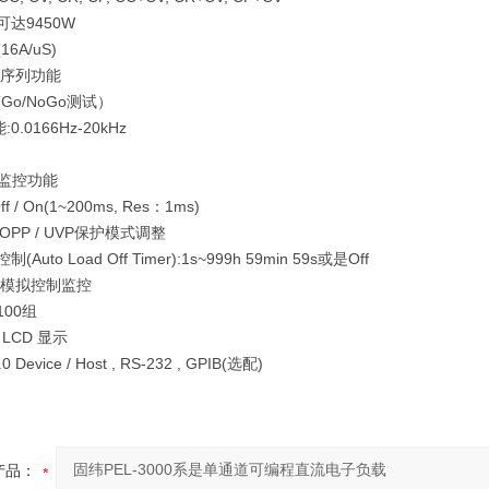
可达
9450W
(16A/
uS
)
序列功能
(Go/
NoGo
测试）
能
:0.0166Hz-20kHz
监控功能
Off / On(1~200ms, Res
：
1ms)
 OPP / UVP
保护模式调整
控制
(Auto Load Off Timer):1s~999h 59min 59s
或是
Off
模拟控制监控
100
组
T LCD
显示
0 Device / Host , RS-232 , GPIB(
选配
)
产品：