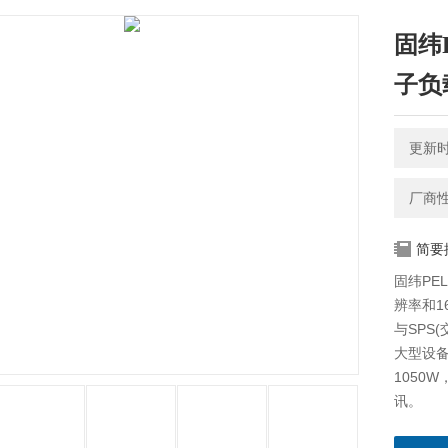
固纬
子负
更新时间
厂商
简要
固纬PE
辨率和16
与SPS
大型设备
1050
讯。