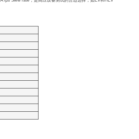
A /
μs
Slew rate
，是高压设备测试的合适选择，如
EV
和
HEV