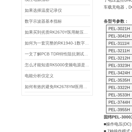
了电压监控
BN
车载充电器，
D
如果选择温度记录仪
数字示波器基本指标
各型号参数：
PEL-3021H
如果买到劣质RK2670Y医用耐压测试仪有什么不良影响呢？
PEL-3041H
如何为一套完整的RK1940-1数字高压表
PEL-3111H
PEL-3211H
一文了解PCB TDR特性阻抗测试仪适用场景
PEL-3212H
怎么才能知道RK5000变频电源是什么故障呢？
PEL-3323H
PEL-3424H
电能分析仪定义
PEL-3535H
如何有效的避免RK2678YM医用接地电阻测试仪误检和漏检
PEL-3322H
PEL-3533H
PEL-3744H
PEL-3955H
固纬
PEL-3000
■
操作电压
(DC)
■ 7
种操作模式