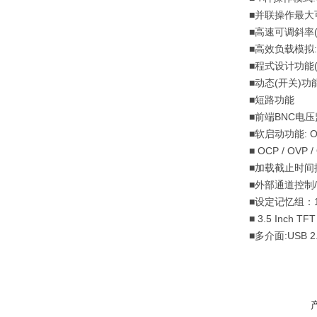
■
并联操作最大
■
高速可调斜率
■
高效负载模拟
:
■
程式设计功能
■
动态
(
开关
)
功
■
短路功能
■
前端
BNC
电压
■
软启动
功能
: 
■ OCP / OVP /
■
加载截止时间
■
外部通道控制
/
■
设定记忆组：
■ 3.5 Inch TF
■
多介面
:USB 2.