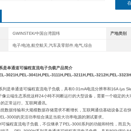
GWINSTEK/中国台湾固纬
产地类别
电子/电池,航空航天,汽车及零部件,电气,综合
系是单通道可编程直流电子负载
产品简介
EL-3021H,PEL-3041H,PEL-3111H,PEL-3211H,PEL-3212H,PEL-3323
系列是单通道可编程直流电子负载，具有
0.01mA
电流分辨率和
16A /
μs
Sl
于像云端生态系统这样
24
小時不间断运行的大型设备，需要一个稳定的大
备的正常运行。互联网通讯。
系统数据传输和大规模数据存储需求不断增长，互联网通信基础设备正在
EL-3000
的灵活功率组合满足当前大功率电源的测试要求。
H
可编程直流电子负载，不仅继承了
PEL-3000
系列的功能和特性，而且为