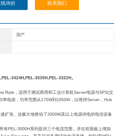
在线询价
联系我们
国产
H,PEL-3424H,PEL-3535H,PEL-3322H
。
ew Rate
，适用于测试商用和工业计算机
Server
电源与
SPS(
交
功率电源，功率范围从
175W
到
1050W
，以维持
Server
，
Hub
快速扩张。这极大地推动了
2000W
及以上电源供电的电信设备
所有
PEL-3000H
系列提供三个电流范围，并在前面板上增加