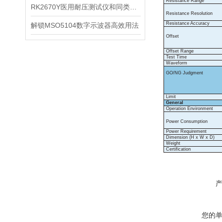
Resistance
Range
RK2670Y医用耐压测试仪和同类产品油浸式变压器相比
Resistance
Resolution
Resistance
Accuracy
解锁MSO5104数字示波器高效用法
Offset
Offset
Range
Test
Time
Waveform
GO/NG
Judgment
Limit
General
Operation
Environment
Power
Consumption
Power
Requirement
Dimension
(H
x
W
x
D)
Weight
Certification
您的