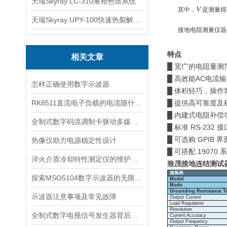
天瑞Skyray LC-310液相色谱系统
V
其中，
是测量得
天瑞Skyray UPY-100快速热裂解RoHS检测仪
接地电阻测量仪器的
特点
相关文章
█
宽广的电阻量测
█
高效能
AC
电流输
怎样正确使用数字示波器
█
体积轻巧，操作
RK8511直流电子负载的电流随什么的变化而变化
█
提供高可靠度及
█
内建式电阻
补偿
全制式数字码流调制卡驱动多媒体传输的创新引擎
█
标准
RS-232
接
█
可选购
GPIB
界
热像仪助力电源稳定性设计
█
可搭配
19070
系
淬火介质冷却特性测定仪的维护与校准技巧
致茂接地
连结测试
規格表
探索MSO5104数字示波器的无限应用
Model
Mode
Grounding Resistance Te
示波器注意事项及常见故障
Output
Current
Load
Regulation
Resolution
全制式数字电视信号发生器背后的奥秘
Current
Accuracy
Output
Frequency