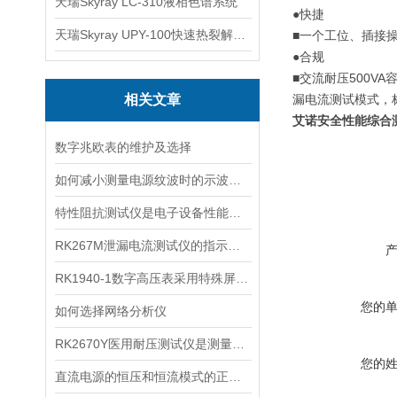
天瑞Skyray LC-310液相色谱系统
●
快捷
天瑞Skyray UPY-100快速热裂解RoHS检测仪
■
一个工位、插接
●
合
规
■
交流耐压
500VA
相关文章
漏电流测试模式，
艾诺安全性能综合
数字兆欧表的维护及选择
如何减小测量电源纹波时的示波器空间噪声
特性阻抗测试仪是电子设备性能测试的重要工具
RK267M泄漏电流测试仪的指示装置分为哪两种
RK1940-1数字高压表采用特殊屏蔽技术
您的
如何选择网络分析仪
RK2670Y医用耐压测试仪是测量耐电压强度的仪器
您的
直流电源的恒压和恒流模式的正确使用