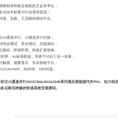
国家标准和检定规程的主起草单位；
专业技术积累与行业需求跟进；
、环境、负载、工况模拟测试平台。
机
10
通道并行、
15
通道并行扫描；
支持同步测试、异步测试、扫描测试；
独立模组、即插即用、快速扩展替换。
容积率：
4U
标准机箱，等效于
10
台三合一设备；
吋触屏、视窗显示、安卓智能平台；
232/LAN/WIFI
，
8G
内存、
MES
对接。
分析仪
10
通道并行
AN1633HA/AN1633HB
系列
满足新能源汽车
PDU
、动力电
的多点耐压绝缘的快速高效安
规
测试。