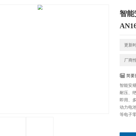
智能
AN1
更新时间
厂商
简要
智能安规
耐压、
即用、
动力电
等电子