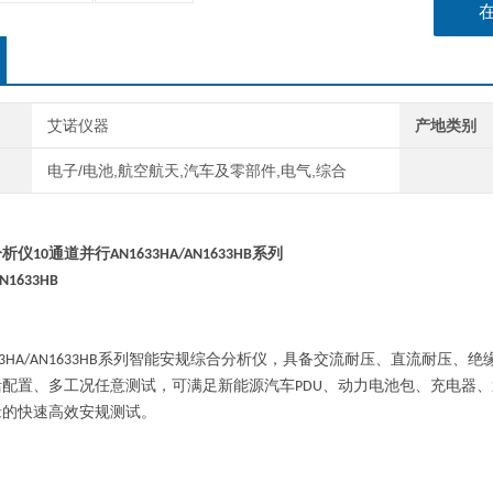
艾诺仪器
产地类别
电子/电池,航空航天,汽车及零部件,电气,综合
分析仪
10
通道并行
AN1633HA/AN1633HB
系列
N1633HB
3HA/AN1633HB
系列智能安
规
综合分析仪，具备交流耐压、直流耐压、绝
活配置、多工况任意测试，可满足新能源汽车
PDU
、动力电池包、充电器、
缘的快速高效安
规
测试。