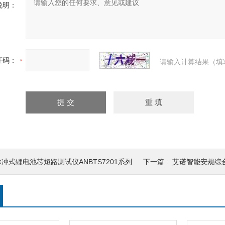
说明：
证码：
请输入计算结果（填
脉冲式锂电池芯短路测试仪ANBTS7201系列
下一篇 :
艾诺智能安规综合分析