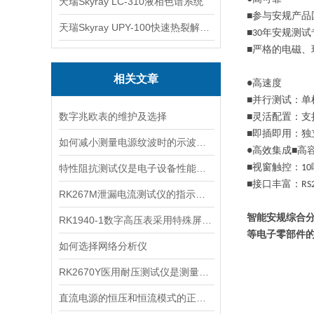
天瑞Skyray LC-310液相色谱系统
■参与安
规
产品
天瑞Skyray UPY-100快速热裂解RoHS检测仪
■
30
年安
规
测试
■严格的电磁
相关文章
●高速度
■并行测试：单
数字兆欧表的维护及选择
■灵活配置：
■即插即用：
如何减小测量电源纹波时的示波器空间噪声
●高效集成■高
特性阻抗测试仪是电子设备性能测试的重要工具
■视窗触控：
10
■接口丰富：
RS
RK267M泄漏电流测试仪的指示装置分为哪两种
智能安
规
综合
RK1940-1数字高压表采用特殊屏蔽技术
等电子零部件
如何选择网络分析仪
RK2670Y医用耐压测试仪是测量耐电压强度的仪器
直流电源的恒压和恒流模式的正确使用