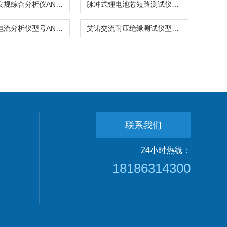
艾诺智能安规综合分析仪AN1636H-10KV系列
脉冲式锂电池芯短路测试仪ANBTS7201系列
艾诺接触电流分析仪型号AN1620H-M系列
艾诺交流耐压绝缘测试仪型号AN9632系列
联系我们
24小时热线：
18186314300