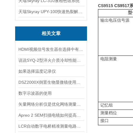
天瑞Skyray LC-310液相色谱系统
CS9515
CS9517
天瑞Skyray UPY-100快速热裂解RoHS检测仪
型
输出电压信号源
相关文章
HDMI视频信号发生器在选择中有哪重点的八要素
电阻测量
说说SYQ-2型淬火介质冷却性能测试原理及注意事项
如果选择温度记录仪
DSZ2000X倒置生物显微镜使用细节了解一下
数字示波器的使用
矢量网络分析仪是优化网络测量和分析的工具
记忆组
测量档位
Apreo 2 SEM扫描电镜如何提高图像的分辨力
接口
LCR自动数字电桥精准测量电路元件的利器