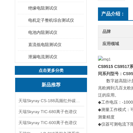
绝缘电阻测试仪
产品介绍：
电机定子整机综合测试仪
品牌
电池内阻测试仪
应用领域
直流低电阻测试仪
泄漏电流测试仪
CS9515
CS9517
点击更多分类
同系列型号：
CS95
数字
超高阻计
新品推荐
兆欧姆到
几百太
欧
泛的应用。
天瑞Skyray CS-188高频红外碳硫分析仪
工作电压：
-1000
◆
测量工作模式：
◆
天瑞Skyray TIC-680离子色谱仪
测量精度
天瑞Skyray TIC-600离子色谱仪
仪器可测电流下
◆