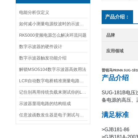
电能分析仪定义
产品介绍：
如何减小测量电源纹波时的示波器空间噪声
RK5000变频电源怎么解决环流问题
品牌
数字示波器的硬件设计
应用领域
数字示波器触发功能介绍
解锁MSO5104数字示波器高效用法
普锐马
PRIMA SUG-181
产品介绍
LCR自动数字电桥精准测量电路元件的利器
记住别再用传统负载来测试你的LED驱动电源了！
SUG-181B
电压
备电源的高压、
示波器显现电路的结构组成
满足标准
任意波函数发生器是电子测试与实验中的多面手
>GJB181-86
>GJB181A-200