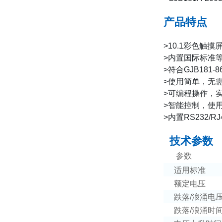
产品特点
>10.1
彩色触摸
>
内置国际标准等
>
符合
GJB181-8
>
使用简单，无
>
可编程操作，
>
智能控制，使
>
内置
RS232/RJ
技术参数
参数
适用标准
额定电压
跌落
/
浪涌电
跌落
/
浪涌时