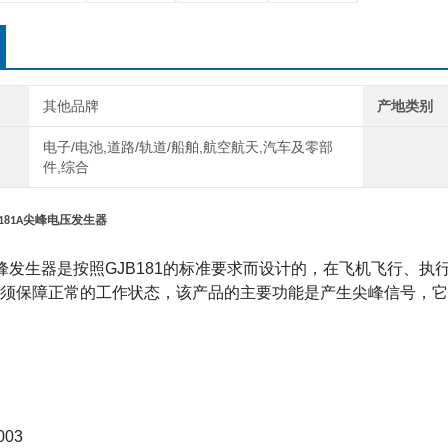
其他品牌
产地类别
电子/电池,道路/轨道/船舶,航空航天,汽车及零部
件,综合
尖峰电压发生器
181A
峰发生器是按照
GJB181
的标准要求而设计的，在飞机飞行、执
须保障正常的工作状态，该产品的主要功能是产生尖峰信号，它
86
003