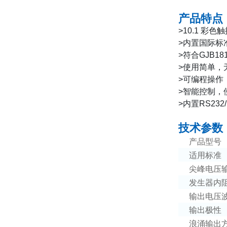
产品特点
>10.1
彩色触
>
内置国际标
>
符合
GJB181
>
使用简单，
>
可编程操作
>
智能控制，
>
内置
RS232
技术参数
产品型号
适用标准
尖峰电压
发生器内
输出电压
输出极性
浪涌输出