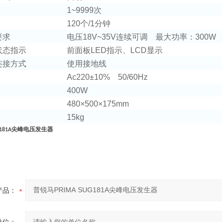
1~9999
次
120
个
/1
分钟
要求
电压
18V~35V
连续可调
最大功率：
300W
状态指示
前面板
LED
指示、
LCD
显示
连接方式
使用接地线
Ac220±10% 50/60Hz
400W
480×500×175mm
15kg
尖峰电压发生器
181A
产品：