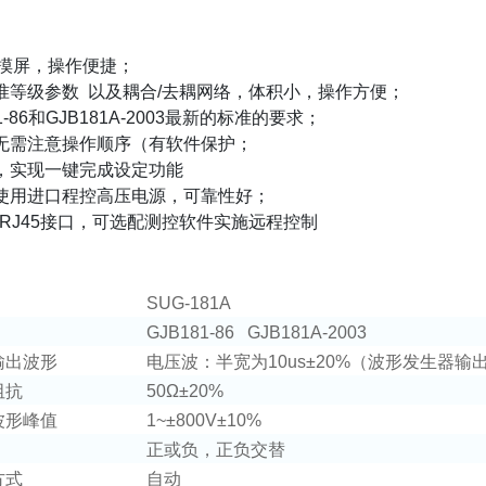
摸屏，操作便捷；
准等级参数
以及耦合
/
去耦网络，体积小，操作方便；
-86
和
GJB181A-2003
最新的标准的要求；
无需注意操作顺序（有软件保护；
，实现一键完成设定功能
使用进口程控高压电源，可靠性好；
/RJ45
接口，可选配测控软件实施远程控制
SUG-181A
GJB181-86 GJB181A-2003
输出波形
电压波：半宽为
10us±20%
（波形发生器输
阻抗
50Ω±20%
波形峰值
1~±800V±10%
正或负，正负交替
方式
自动