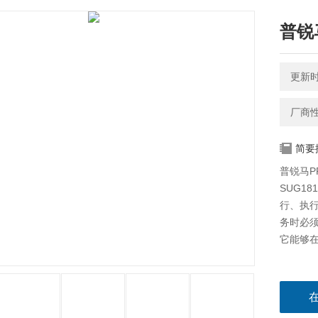
普锐
更新时间
厂商
简要
普锐马P
SUG1
行、执
务时必
它能够在