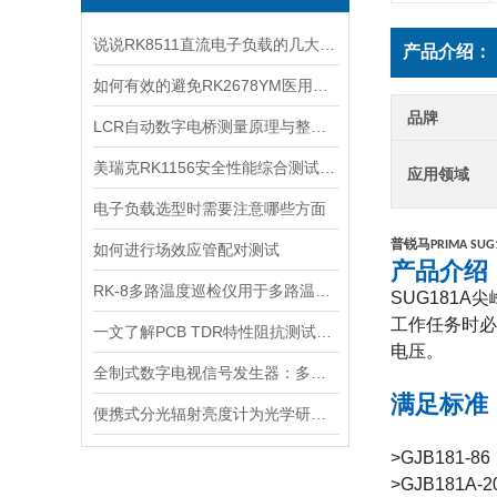
说说RK8511直流电子负载的几大功能
产品介绍：
如何有效的避免RK2678YM医用接地电阻测试仪误检和漏检
品牌
LCR自动数字电桥测量原理与整机结构详解
美瑞克RK1156安全性能综合测试仪性能介绍
应用领域
电子负载选型时需要注意哪些方面
普锐马
PRIMA SUG
如何进行场效应管配对测试
产品介绍
RK-8多路温度巡检仪用于多路温度测量和控制
SUG181A
尖
工作任务时必
一文了解PCB TDR特性阻抗测试仪适用场景
电压
。
全制式数字电视信号发生器：多制式兼容的核心技术解析
满足标准
便携式分光辐射亮度计为光学研究和应用提供支持
>GJB181-
>GJB181A-2