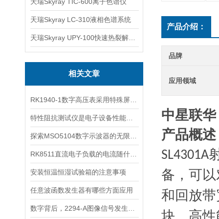
天瑞Skyray TIC-600离子色谱仪
天瑞Skyray LC-310液相色谱系统
产品介绍：
天瑞Skyray UPY-100快速热裂解RoHS检测仪
品牌
相关文章
应用领域
RK1940-1数字高压表采用特殊屏蔽技术
中星联华
特性阻抗测试仪是电子设备性能测试的重要工具
产品概述
探索MSO5104数字示波器的无限应用
SL4301A
RK8511直流电子负载的电流随什么的变化而变化
备，可以
安装恒温恒湿试验箱的注意事项
任意波函数发生器有哪些方面应用
和回放带
数字背后，2294-A图像信号发生器的奥秘探索
块、高性