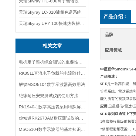
天瑞Skyray TIC-600离子色谱仪
天瑞Skyray LC-310液相色谱系统
产品介绍：
天瑞Skyray UPY-100快速热裂解RoHS检测仪
品牌
相关文章
应用领域
电机定子整机综合测试的重要性与实施策略
中星联华Sinolink 
RK8511直流电子负载的电流随什么的变化而变化
产品概述：
是一款高性能、
解锁MSO5104数字示波器高效用法
SF-D
管理系统、雷达系统
绝缘耐压安规测试仪的使用方法
能为所有的视频或者
应用
卫星通信
雷达
RK1940-1数字高压表采用特殊屏蔽技术
:
/
/
系列双通道上下
SF-D
你知道RK2670AM耐压测试仪的使用方法吗
多倍频程量级射频覆
1
MSO5104数字示波器的基本知识了解一下
倍频程射频覆盖
、
2
S
C