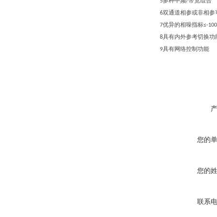
多种中频
带宽组合
5
/
双通道相参或非相参
6
优异的相噪指标
7
≤-10
具有内外参考切换功
8
具有网络控制功能
9
您的
您的
联系