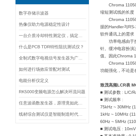
Chroma 1105
缩短
测试线
的长度
数字存储示波器
Chroma 1105
热像仪助力电源稳定性设计
据的
Handler
与
RS-
软件通讯上的需求
一台介质冷却特性测定仪，搞定所有淬火介质性能检测
功率电感由于
什么是PCB TDR特性阻抗测试仪？
针。缓冲电容扮演
值。因此
Chroma 
全制式数字电视信号发生器为广播电视提供可靠保障
Chroma 1105
如何进行场效应管配对测试
功能强化，不论是
电能分析仪定义
致茂高频
LCR
表
MO
RK5000变频电源怎么解决环流问题
■
测试参数
: L/C/R
■
测试频率
:
任意波函数发生器，原理竟如此简单？
75kHz ~ 30MHz (
线材综合测试仪是智能制造时代的得力助手
1kHz ~ 10MHz (11
60Hz ~ 5MHz (11
■
测试电压
: 10mV