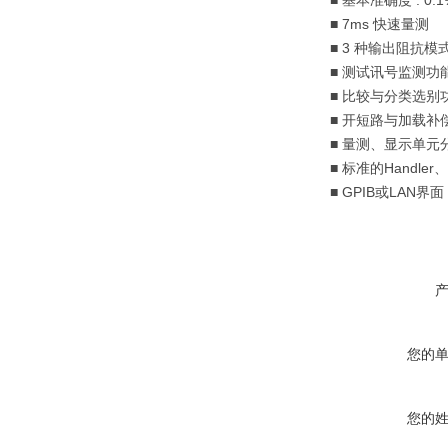
■
基本准确度
: 0.
■
7ms
快速量测
■
3
种输出阻抗模
■
测试讯号监测功
■
比较与分类选别
■
开短路与加载补
■
量测、显示单元
■
标准的
Handler
、
■
GPIB
或
LAN
界面
您的
您的