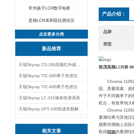
常州扬子LCR数字电桥
产品介绍：
是德LCR表和阻抗测试仪
品牌
点击更多分类
类型
新品推荐
天瑞Skyray CS-188高频红外碳硫分析仪
致茂高频
LCR
表
MO
天瑞Skyray TIC-680离子色谱仪
Chroma 1105
天瑞Skyray TIC-600离子色谱仪
阻、质量因素、损
件于不同频率下的
天瑞Skyray LC-310液相色谱系统
机台，有效率地大
天瑞Skyray UPY-100快速热裂解RoHS检测仪
Chroma 1105
量测结果与其他仪
观察待测物上实际
相关文章
取得
精确
的量测结