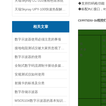
天瑞Skyray LC-310液相色谱系统
◆
支持
扫码枪
功能
天瑞Skyray UPY-100快速热裂解RoHS检测仪
◆
标配
PLC
接口，
R
CS9975DSI-1k
程控
相关文章
型
数字示波器使用必须注意的事项
输
技
出
接地电阻测试仪被大家所忽视了什么问题呢？
术
参
压
数
数字示波器的使用
最
电
全制式数字码流调制卡驱动多媒体传输的创新引擎
检
电
安规测试仪如何使用
电
射频卡的标准及分类
电
测
数字存储示波器
间
MSO5104数字示波器的基本知识了解一下
测