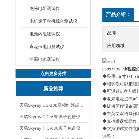
绝缘电阻测试仪
产品介绍：
电机定子整机综合测试仪
品牌
电池内阻测试仪
应用领域
直流低电阻测试仪
泄漏电流测试仪
CS9975DSI-1k
程控
点击更多分类
◆
采用
5.6
寸
TFT
（
6
◆
测试仪可以把测
新品推荐
◆
可通过
U
盘升级
◆
泄漏电流提供
AC
天瑞Skyray CS-188高频红外碳硫分析仪
◆
提供医疗设备测
◆
中英文双语操作
天瑞Skyray TIC-680离子色谱仪
◆
支持键盘锁操作
天瑞Skyray TIC-600离子色谱仪
◆
支持测试文件之
调整；