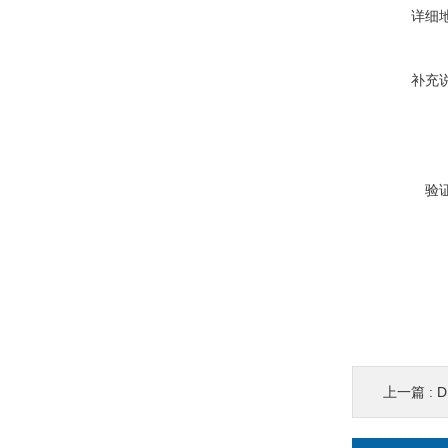
详细
补充
验
上一篇 :
D