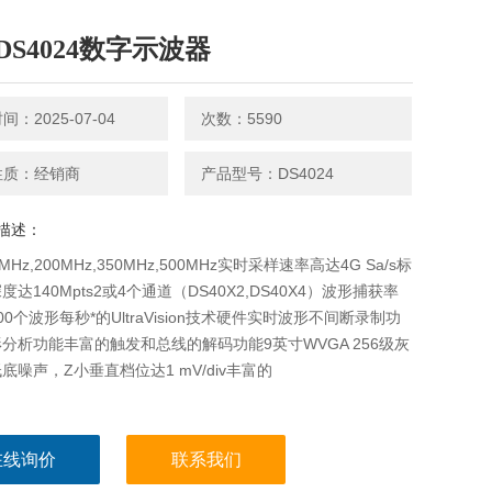
DS4024数字示波器
：2025-07-04
次数：5590
性质：经销商
产品型号：DS4024
描述：
MHz,200MHz,350MHz,500MHz实时采样速率高达4G Sa/s标
达140Mpts2或4个通道（DS40X2,DS40X4）波形捕获率
000个波形每秒*的UltraVision技术硬件实时波形不间断录制功
分析功能丰富的触发和总线的解码功能9英寸WVGA 256级灰
底噪声，Z小垂直档位达1 mV/div丰富的
在线询价
联系我们