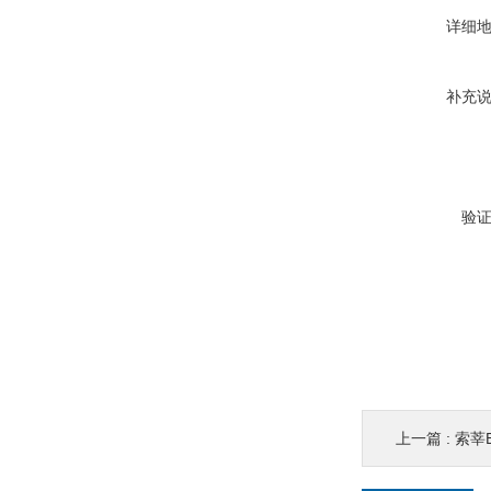
详细
补充
验
上一篇 :
索莘E