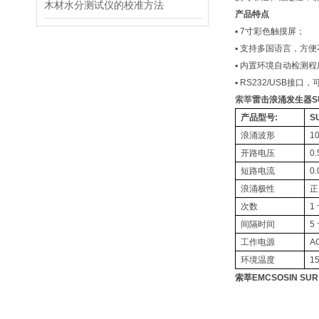
木材水分测试仪的校准方法
产品特点
▪
7
寸彩色触摸屏；
▪
支持多国语言，方便
▪
内置环境自动检测程
▪
RS232/USB
接口，
索莘
雷击浪涌发生器
S
产品型号
:
S
浪涌波形
10
开路电压
0.
短路电流
0
浪涌极性
正
次数
1 
间隔时间
5 
工作电源
A
环境温度
1
索莘
EMCSOSIN
SUR