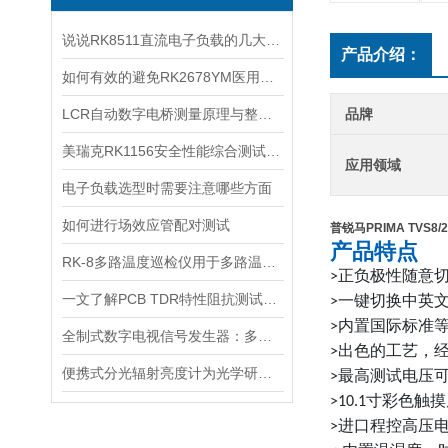
说说RK8511直流电子负载的几大功能
产品介绍：
如何有效的避免RK2678YM医用接地电阻测试仪误检和漏检
LCR自动数字电桥测量原理与整机结构详解
品牌
美瑞克RK1156安全性能综合测试仪性能介绍
应用领域
电子负载选型时需要注意哪些方面
如何进行场效应管配对测试
普锐马PRIMA TVS
产品特点
RK-8多路温度巡检仪用于多路温度测量和控制
正负极性随意
>
一文了解PCB TDR特性阻抗测试仪适用场景
一键切换中英
>
内置国际标准
>
全制式数字电视信号发生器：多制式兼容的核心技术解析
出色的工艺，
>
便携式分光辐射亮度计为光学研究和应用提供支持
最高测试电压
>
寸彩色触摸
>10.1
进口程控高压
>