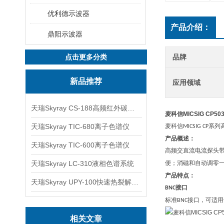
优利德示波器
产品介绍：
鼎阳示波器
点击更多分类
品牌
新品推荐
应用领域
天瑞Skyray CS-188高频红外碳硫分析仪
麦科信MICSIG CP
天瑞Skyray TIC-680离子色谱仪
麦科信
系列
MICSIG CP
产品概述：
天瑞Skyray TIC-600离子色谱仪
高频交直流电流探头
天瑞Skyray LC-310液相色谱系统
便；消磁和自动调零
产品特点：
天瑞Skyray UPY-100快速热裂解RoHS检测仪
接口
BNC
标准
接口，可适用
BNC
相关文章