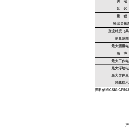
供
电
延
迟
量
程
输出灵敏
直流精度（典
测量范围
最大测量电
噪
声
最大工作电
最大浮地电
最大导体直
过载指示
麦科信MICSIG CP