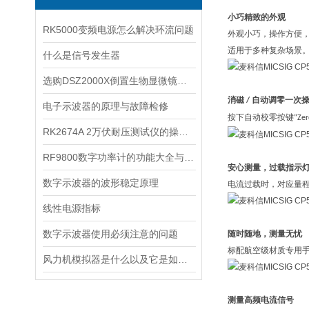
小巧精致的外观
RK5000变频电源怎么解决环流问题
外观小巧，操作方便
适用于多种复杂场景
什么是信号发生器
选购DSZ2000X倒置生物显微镜，你需要了解哪些问题
消磁
自动调零一次
/
电子示波器的原理与故障检修
按下自动校零按键
“Zer
RK2674A 2万伏耐压测试仪的操作步骤是什么呢
RF9800数字功率计的功能大全与兴趣了解一下吗
安心测量，过载指示
数字示波器的波形稳定原理
电流过载时，对应量
线性电源指标
数字示波器使用必须注意的问题
随时随地，测量无忧
标配航空级材质专用
风力机模拟器是什么以及它是如何工作的？
测量高频电流信号