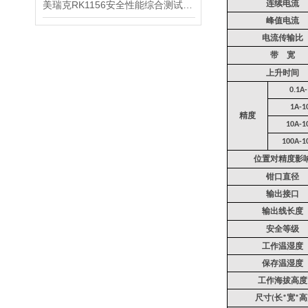
连续电流
美瑞克RK1156安全性能综合测试仪性能介绍
峰值电流
电流传输比
带
宽
上升时间
0.1A
1A-1
精度
10A-1
100A-1
位置对精度影
钳口直径
输出接口
输出线长度
安全等级
工作温湿度
保存温湿度
工作海拔高度
尺寸
长
宽
高
(
*
*