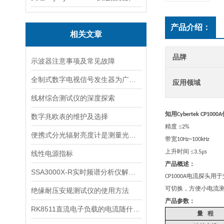
产品介绍：
相关文章
品牌
示波器注意事项及常见故障
全制式数字电视信号发生器为广播电视提供可靠保障
应用领域
线材综合测试仪的深度探索
知用
Cybertek CP1000A
数字兆欧表的维护及选择
精度 ≤
2%
便携式分光辐射亮度计是测量光线的工具
带宽
10Hz~100kHz
上升时间 ≤
μ
3.5
s
线性电源指标
产品概述：
SSA3000X-R实时频谱分析仪解锁无线信号的秘密
电流探头用于
CP1000A
可切换，方便小电流
绝缘耐压安规测试仪的使用方法
产品参数：
RK8511直流电子负载的电流随什么的变化而变化
量
程