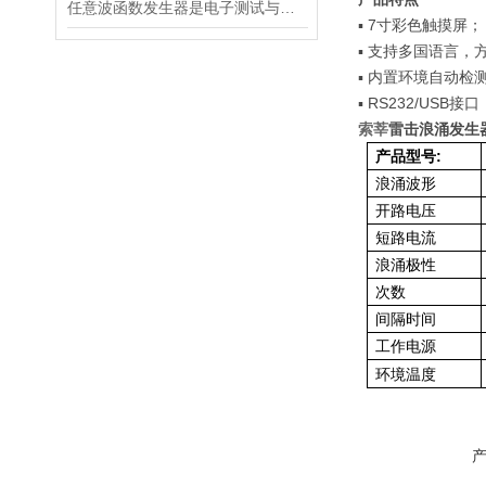
任意波函数发生器是电子测试与实验中的多面手
▪
7
寸彩色触摸屏；
▪
支持多国语言，
▪
内置环境自动检
▪
RS232/USB
接口
索莘
雷击浪涌发生
产品型号
:
浪涌波形
开路电压
短路电流
浪涌极性
次数
间隔时间
工作电源
环境温度