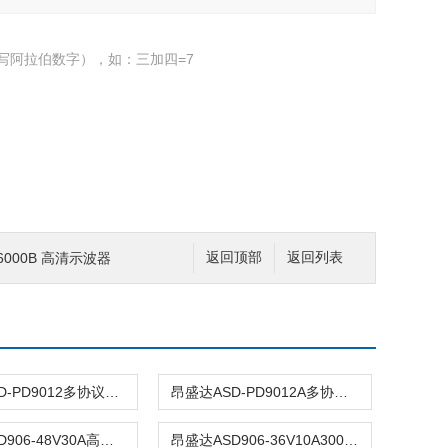
写阿拉伯数字），如：三加四=7
000B 高清示波器
返回顶部
返回列表
昂盛达ASD-PD9012多协议智能PD电源
昂盛达ASD-PD9012A多协议智能PD电源
昂盛达ASD906-48V30A高精度可编程模拟电池
昂盛达ASD906-36V10A300W模拟电池