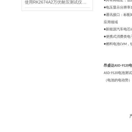
具有高稳定，低
●
使用RK2674A2万伏耐压测试仪要注意什么
电压显示分辨率
●
通讯接口：标配
●
应用领域
新能源汽车电芯
●
便携式消费类电
●
燃料电池
，
●
CVM
昂盛达
ASD-9120
电池测试
ASD-9120
（电池的电动势）