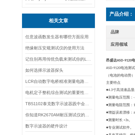
产品介绍：
相关文章
品牌
任意波函数发生器有哪些方面应用
应用领域
绝缘耐压安规测试仪的使用方法
记住别再用传统负载来测试你的LED驱动电源了！
昂盛达
ASD-9120
电池测试
ASD-9120
如何选择示波器探头
（电池的电动势）
LCR自动数字电桥精准测量电路元件的利器
主要特点
寸高清液晶显
●4.3
电机定子整机综合测试的重要性与实施策略
测量电压范围：
●
TBS1102泰克数字示波器践中会碰到哪些问题
测量电阻范围：
●
增益误差漂移：
●
你知道RK2670AM耐压测试仪的使用方法吗
测量时长
。
●
<3s
数字示波器的硬件设计
专业测试软件。
●