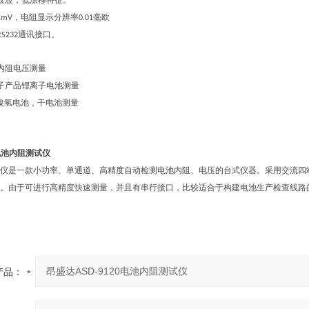
纹波，低漂移特征。
，电阻显示分辨率
毫欧
1mV
0.01
通讯接口。
RS232
内阻电压测量
子产品锂离子电池测量
镍氢电池，干电池测量
电池内阻测试仪
仪是一款小功率、单通道、高精度自动检测电池内阻、电压的台式仪器。采用交流四
。由于可进行高精度快速测量，并且有串行接口，比较
适合
于构建电池生产检查线路
产品：