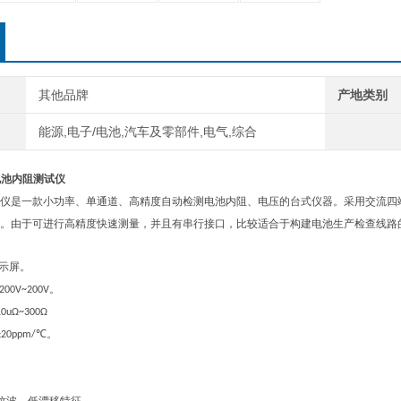
其他品牌
产地类别
能源,电子/电池,汽车及零部件,电气,综合
电池内阻测试仪
仪是一款小功率、单通道、高精度自动检测电池内阻、电压的台式仪器。采用交流四
。由于可进行高精度快速测量，并且有串行接口，比较
适合
于构建电池生产检查线路
示屏。
。
-200V~200V
10uΩ~300Ω
。
±20ppm/℃