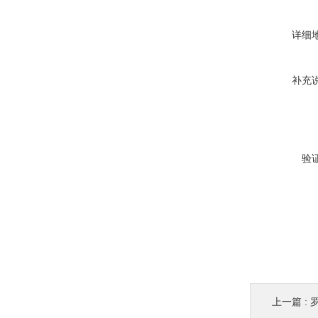
详细
补充
验
上一篇 :