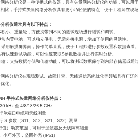
量网络分析仪是一种便携式的仪器，具有矢量网络分析仪的功能，可以用
仪相比，手持式矢量网络分析仪具有更小巧轻便的特点，便于工程师在现
络分析仪通常具有以下特点：
体积小、重量轻，方便携带到不同的测试现场进行测试和调试。
通常内置电池，可以独立供电，无需外接电源，增加了使用的灵活性。
：采用触摸屏界面，操作简单直观，便于工程师进行参数设置和数据查看
具有快速测试功能，可以快速获取
S
参数数据并进行实时分析。
传输：支持数据存储和传输功能，可以将测试数据保存到内部存储器或通
量网络分析仪在现场测试、故障排查、无线通信系统优化等领域具有广泛
和优化。
NH
手持式矢量网络分析仪特点：
30 kHz
至
4/8/18/26.5 GHz
行单端口电缆和天线测量
行
S
参数（
S11
、
S12
、
S21
、
S22
）测量
型值）动态范围，可用于滤波器及天线隔离测量
，小巧外形，坚固外壳
(IP51)