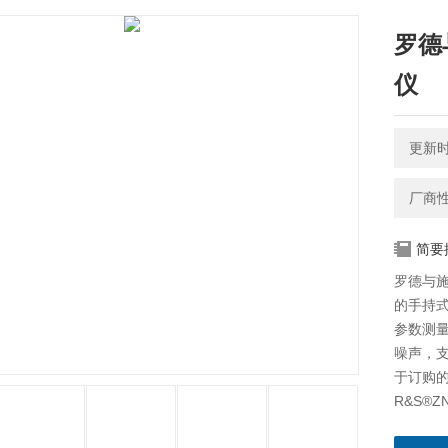
罗德
仪
更新时间
厂商
简要
罗德与施
的手持
参数测
噪声，支
于订购的
R&S®Z