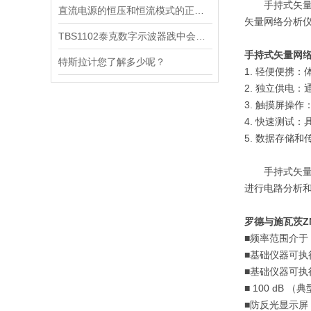
手持式矢
直流电源的恒压和恒流模式的正确使用
矢量网络分析
TBS1102泰克数字示波器践中会碰到哪些问题
手持式矢量网
特斯拉计您了解多少呢？
1.
轻便便携：
2.
独立供电：
3.
触摸屏操作
4.
快速测试：
5.
数据存储和
手持式矢
进行电路分析
罗德与施瓦
茨
Z
■
频率范围介于
■
基础仪器可执
■
基础仪器可执
■ 100 dB
（典
■
防反光显示屏