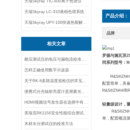
天瑞Skyray TIC-600离子色谱仪
天瑞Skyray LC-310液相色谱系统
产品介绍：
天瑞Skyray UPY-100快速热裂解RoHS检测仪
品牌
相关文章
罗德与施瓦
茨
Z
耐压测试仪的电压与漏电流校准方法
同系列型号：
R
怎样正确使用数字示波器
R&S®ZNH
关于RK-8多路温度巡检仪的常见故障有哪些？
配置简单，具
R&S®ZNH4
和
便携式分光辐射亮度计是测量光线的工具
HDMI视频信号发生器在选择中有哪重点的八要素
轻量级设计，
R&S®ZN
美瑞克RK1156安全性能综合测试仪性能介绍
单，配置概况
木材水分测试仪的校准方法