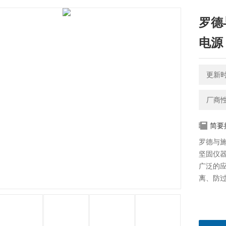
罗德与
电源
更新时间
厂商
简要
罗德与施
坚固仪器
广泛的
离、防