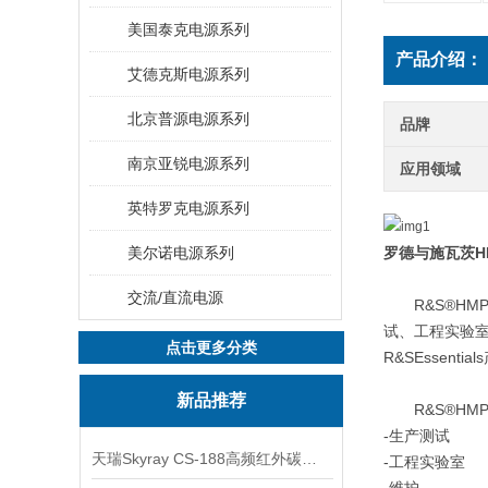
美国泰克电源系列
产品介绍：
艾德克斯电源系列
北京普源电源系列
品牌
南京亚锐电源系列
应用领域
英特罗克电源系列
美尔诺电源系列
罗德与施瓦
茨
H
交流/直流电源
R&S®HMP
试、工程实验
点击更多分类
R&SEssentials
新品推荐
R&S®HMP
-
生产测试
天瑞Skyray CS-188高频红外碳硫分析仪
-
工程实验室