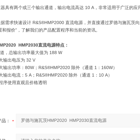
仪器具有两个或三个输出通道，输出电流高达
10 A
，非常适用于广泛的应
根据需求快速设计
R&S®HMP2000
直流电源，并直接通过罗德与施瓦
茨
向
置和报价
"
，了解我们的产品配置程序和当前的资讯。
MP2020 HMP2030
直流电源
特点：
道，总输出功率最大值为
188 W
大输出电压为
32 V
大输出功率：
80W
；
R&S®HMP2020
除外（通道
1
：
160W
）
大输出电流：
5 A
；
R&S®HMP2020
除外（通道
1
：
10 A
）
程序使用直观且价格透明
产品：