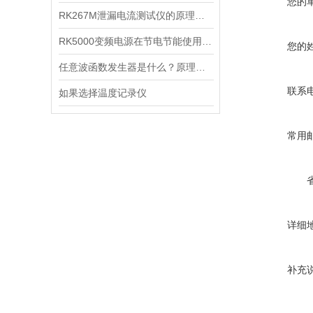
您的
RK267M泄漏电流测试仪的原理测量与绝缘电阻基本相同
RK5000变频电源在节电节能使用中的误区
您的
任意波函数发生器是什么？原理、功能与应用详解
联系
如果选择温度记录仪
常用
详细
补充