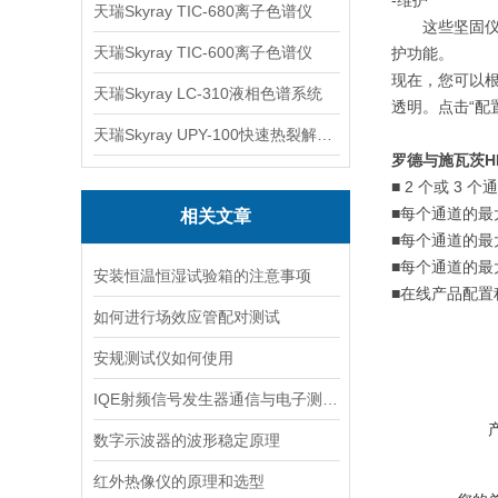
-
维护
天瑞Skyray TIC-680离子色谱仪
这些坚固
天瑞Skyray TIC-600离子色谱仪
护功能。
现在，您可以
天瑞Skyray LC-310液相色谱系统
透明。点击
“
配
天瑞Skyray UPY-100快速热裂解RoHS检测仪
罗德与施瓦
茨
H
■ 2
个
或
3
个
通
■
每个通道的最
相关文章
■
每个通道的最
■
每个通道的最
安装恒温恒湿试验箱的注意事项
■
在线产品配置
如何进行场效应管配对测试
安规测试仪如何使用
IQE射频信号发生器通信与电子测试领域的核心设备
数字示波器的波形稳定原理
红外热像仪的原理和选型