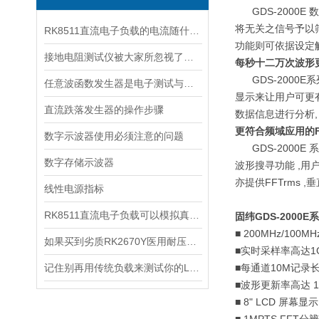
GDS-2000E
数
将无关之信号予以
RK8511直流电子负载的电流随什么的变化而变化
功能则可依据设定
接地电阻测试仪被大家所忽视了什么问题呢？
每秒十二万次波形
GDS-2000E
系
任意波函数发生器是电子测试与实验中的多面手
显示来让用户可更
直流跌落发生器的操作步骤
数据信息进行分析
更符合频域应用的
数字示波器使用必须注意的问题
GDS-2000E
系
数字存储示波器
波形搜寻功能
,
用
亦提供
FFTrms
,
垂
线性电源指标
RK8511直流电子负载可以模拟真实环境中的负载
固纬
GDS-2000E
系
■ 200MHz/100MH
如果买到劣质RK2670Y医用耐压测试仪有什么不良影响呢？
■
实时采样率高达
1
记住别再用传统负载来测试你的LED驱动电源了！
■
每通道
10M
记录
■
波形更新率高达
1
■ 8" LCD
屏幕显示