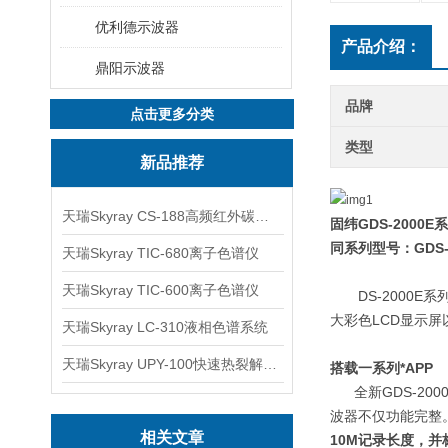
优利德示波器
产品介绍：
鼎阳示波器
品牌
点击更多分类
类型
新品推荐
天瑞Skyray CS-188高频红外碳硫分析仪
固纬
GDS-2000E
系
同系列型号：
GDS-
天瑞Skyray TIC-680离子色谱仪
天瑞Skyray TIC-600离子色谱仪
DS-2000E
系
大彩色
LCD
显示屏
天瑞Skyray LC-310液相色谱系统
天瑞Skyray UPY-100快速热裂解RoHS检测仪
搭载一系列*
APP
全新
GDS-200
波器不仅功能完整
相关文章
10M
记录长度，并