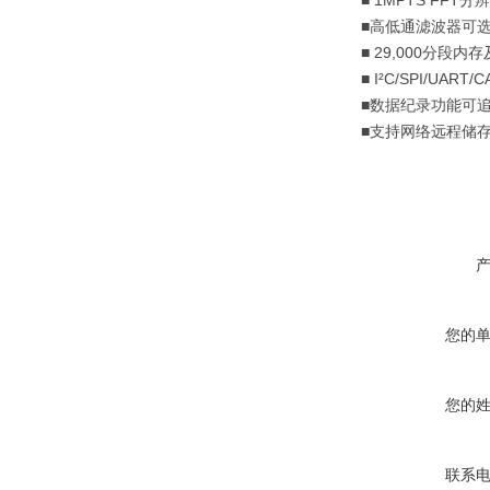
■ 1MPTS FFT
分辨
■
高低通滤波器可
■ 29,000
分段内存
■ I²C/SPI/UART/C
■
数据纪录功能可
■
支持网络远程储
您的
您的
联系