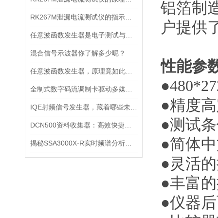
铝箔制
RK267M泄漏电流测试仪的指示装置分为哪两种
户提供
任意波函数发生器是电子测试与实验中的多面手
混合信号示波器你了解多少呢？
性能参
任意波函数发生器，原理竟如此简单？
●
480
全制式数字码流调制卡驱动多媒体传输的创新引擎
●精度
IQE射频信号发生器，藏着哪些未知奥秘？
●测试
DCN500资料收集器：高效快捷的信息采集新方式
●简体
揭秘SSA3000X-R实时频谱分析仪的功能！
●灵活
●丰富
●仪器