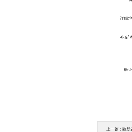
详细
补充
验
上一篇 :
致新Z