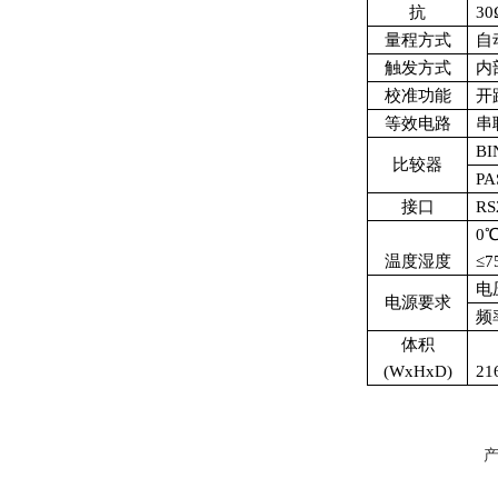
抗
30
量程方式
自
触发方式
内
校准功能
开
等效电路
串
BI
比较器
P
接口
RS
0
温度湿度
≤7
电压
电源要求
频
体积
(
WxHxD
)
21