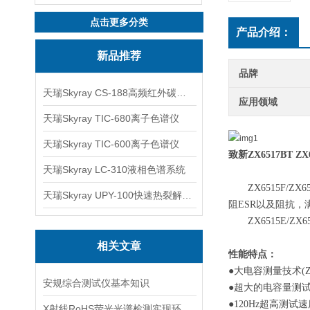
点击更多分类
产品介绍：
新品推荐
品牌
天瑞Skyray CS-188高频红外碳硫分析仪
应用领域
天瑞Skyray TIC-680离子色谱仪
天瑞Skyray TIC-600离子色谱仪
致新
ZX6517BT
ZX
天瑞Skyray LC-310液相色谱系统
ZX6515F
天瑞Skyray UPY-100快速热裂解RoHS检测仪
阻ESR以及阻抗
ZX6515E
相关文章
性能特点：
●大电容测量技术(ZX6
安规综合测试仪基本知识
●超大的电容量测试范围(
●120Hz超高测试速度(
X射线RoHS荧光光谱检测实现环保与安全的双重保障