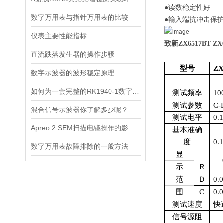
●读数稳定性好
数字万用表与指针万用表的比较
●
输入端抗冲击
保
仪表主要性能指标
致新
ZX6517BT
ZX
直流跌落发生器的操作步骤
型号
ZX
数字示波器的波形稳定原理
如何为一套完整的RK1940-1数字高压表
测试频率
10
测试参数
C-
混合信号示波器你了解多少呢？
测试电平
0.
Apreo 2 SEM扫描电镜操作的影响因素是什么
基本准确
度
0
数字万用表故障排除的一般方法
显
示
Ｒ
范
Ｄ
0.
围
C
0.
测试速度
快
信号源阻