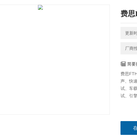
费思
更新时间
厂商
简要
费思F
声、快
试、车载
试、引