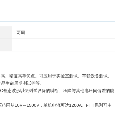
两周
率高、精度高等优点。可应用于实验室测试、车载设备测试、
产品生命周期测试等等。
C
暂态波形以便测试设备的瞬断、压降与其他电压间偏差的能
压范围从
10V
～
1500V
，单机电流可达
1200A
。
FTH
系列可主