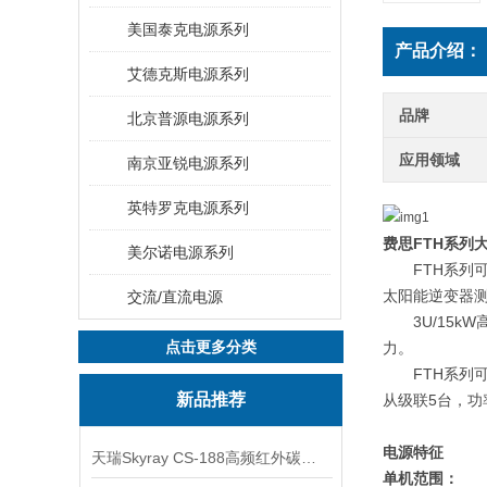
美国泰克电源系列
产品介绍：
艾德克斯电源系列
品牌
北京普源电源系列
应用领域
南京亚锐电源系列
英特罗克电源系列
费思
FTH
系列
美尔诺电源系列
FTH
系列
太阳能逆变器
交流/直流电源
3U/15kW
点击更多分类
力。
FTH
系列
新品推荐
从级联
5
台，功
电源特征
天瑞Skyray CS-188高频红外碳硫分析仪
单机范围：