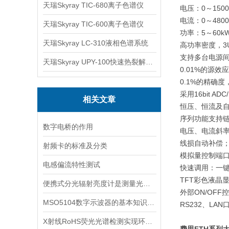
天瑞Skyray TIC-680离子色谱仪
电压：
0
～
150
电流：
0
～
480
天瑞Skyray TIC-600离子色谱仪
功率：
5
～
60k
天瑞Skyray LC-310液相色谱系统
高功率密度，
3
支持多台电源
天瑞Skyray UPY-100快速热裂解RoHS检测仪
0.01%
的源效应
0.1%
的精确度
采用
16bit ADC
相关文章
恒压、恒流及
序列功能支持
数字电桥的作用
电压、电流斜
线损自动补偿
射频卡的标准及分类
模拟量控制端
电感偏流特性测试
快速调用：一
TFT
彩色液晶
便携式分光辐射亮度计是测量光线的工具
外部
ON/OFF
控
MSO5104数字示波器的基本知识了解一下
RS232
、
LAN
X射线RoHS荧光光谱检测实现环保与安全的双重保障