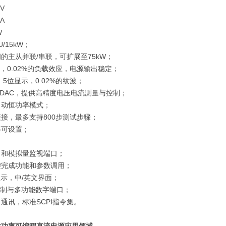
0V
0A
W
U/15kW
；
间的主从并联
/
串联，可扩展至
75kW
；
，
0.02%
的负载效应，电源输出稳定；
，
5
位显示，
0.02%
的纹波；
/DAC
，提供高精度电压电流测量与控制；
自动恒功率模式；
链接，最多支持
800
步测试步骤；
率可设置；
；
口和模拟量监视端口；
键完成功能和参数调用；
显示，中
/
英文界面；
制与多功能数字端口；
口通讯，标准
SCPI
指令集。