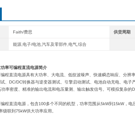
Faith/费思
供货周期
能源,电子/电池,汽车及零部件,电气,综合
大功率可编程直流电源简介
可编程直流电源具有大功率、大电流、低纹波噪声、快速瞬态响应、分辨
测试、
DC/DC
转换器与逆变器测试、引擎启动测试、电池自动充电、电子
高功率密度、精准的输出电流和电压量测、输出触发信号。可模拟复杂的
D
可编程直流电源，包含
100
多个不同的机型，功率范围从
5kW
到
15kW
，电
率级联到
75kW
供大功率应用。