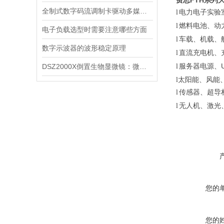
费思
FTH
系列
全制式数字码流调制卡驱动多媒体传输的创新引擎
电力电子实验
l
燃料电池、动
l
电子负载选型时需要注意哪些方面
车载、机载、
l
数字示波器的波形稳定原理
直流充电机、
l
服务器电源、
DSZ2000X倒置生物显微镜：微观世界探秘之旅
l
太阳能、风能
l
传感器、超导
l
无人机、激光
l
您的
您的